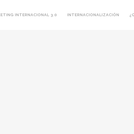
ETING INTERNACIONAL 3.0
INTERNACIONALIZACIÓN
¿
TE A
INTERNACIONALIZACIÓN DE LA STARTUP
EN ESPAÑA
ovedad.
Para lograr un crecimiento continuo, es necesario e
importante apostar por la internacionalización, sobre
todo...
12 agosto, 2015