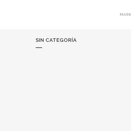
MARK
SIN CATEGORÍA
APUESTA POR EL M-COMMERCE O VE
CASA
El crecimiento del uso de móviles no es una n
Cada año el uso de...
26 agosto, 2015