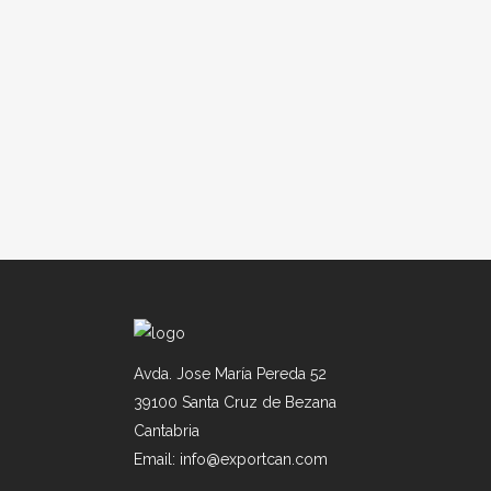
Avda. Jose María Pereda 52
39100 Santa Cruz de Bezana
Cantabria
Email: info@exportcan.com