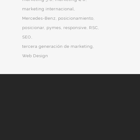
marketing internacional
Mercedes-Benz
posicionamiento
posicionar
pymes
responsive
RSC
SEO
tercera generación de marketing
Web Design