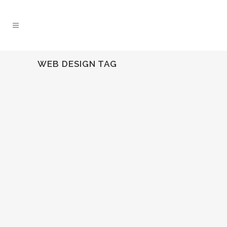
WEB DESIGN TAG
ACTUALIZA TU PÁGINA O
DESPÍDETE DE GOOGLE
Google ha anunciado de forma oficial
que las webs que no tengan su versión
móvil adaptada...
22 abril, 2015