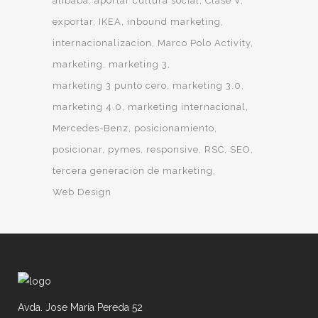
alibaba
aportar cultura social
Clase V
exportar
IKEA
inbound marketing
internacionalizacion
Marco Polo Activity
marketing
marketing 3
marketing 3 punto cero
marketing 3.0
marketing 4.0
marketing internacional
Mercedes-Benz
posicionamiento
posicionar
pymes
responsive
RSC
SEO
tercera generación de marketing
Web Design
Avda. Jose María Pereda 52