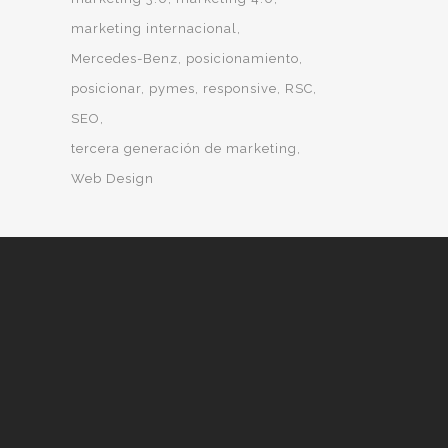
marketing internacional
Mercedes-Benz
posicionamiento
posicionar
pymes
responsive
RSC
SEO
tercera generación de marketing
Web Design