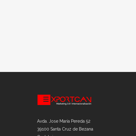
Avda. Jose María Pereda 52
39100 Santa Cruz de Bezana