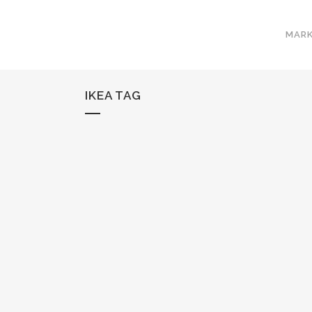
MARK
IKEA TAG
PERO, ¿QUÉ ES ESO DEL MARKETING 3
Conoce en 3 pinceladas como está evoluciona
MARKETING hasta llegar a su versión 3.0 El...
04 agosto, 2016